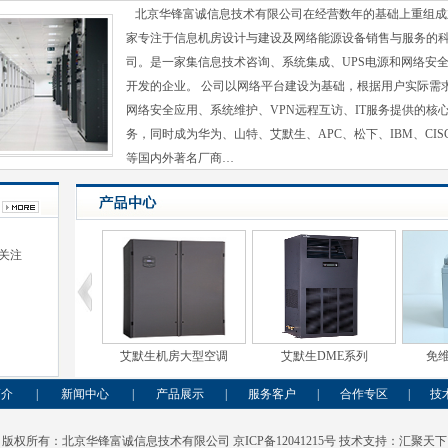
北京华锋富诚信息技术有限公司在经营数年的基础上重组成
家专注于信息机房设计与建设及网络能源设备销售与服务的
司。是一家集信息技术咨询、系统集成、UPS电源和网络安
开发的企业。 公司以网络平台建设为基础，根据用户实际需
网络安全应用、系统维护、VPN远程互访、IT服务提供的核
务，同时成为华为、山特、艾默生、APC、松下、IBM、CISC
等国内外著名厂商…
关注
蓄电池
免维护铅酸蓄电池
C/3C系列
山特在
简介
|
新闻中心
|
产品展示
|
服务客户
|
合作专区
|
技
版权所有：北京华锋富诚信息技术有限公司
京ICP备12041215号
技术支持：
汇聚天下