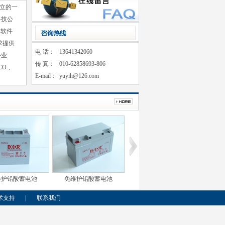
立的一
科技公
全软件
求提供
电 话：
13641342060
心业
传 真：
010-62858693-806
O 、
E-mail：
yuyih@126.com
线式
艾默生APM系列
艾默生UH31系列
艾默生机房
术支持
|
联系我们