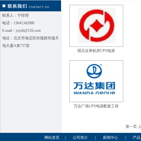
联系人：于经理
电话：13641342060
E-mail：yuyih@126.com
地址：北京市海淀区玲珑路玲珑天
地大厦A座737室
国元证券机房UPS电源
万达广场UPS电源配套工程
第一页 上
网站首页
|
公司简介
|
新闻中心
|
产品