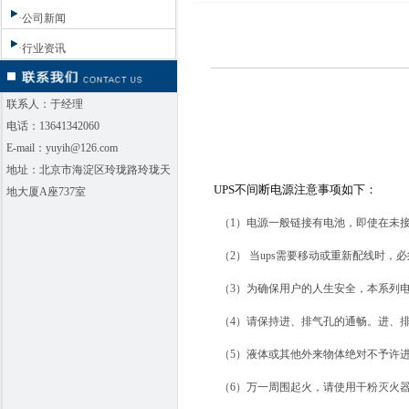
·公司新闻
·行业资讯
联系人：于经理
电话：13641342060
E-mail：yuyih@126.com
地址：北京市海淀区玲珑路玲珑天
UPS不间断电源注意事项如下：
地大厦A座737室
（1）电源一般链接有电池，即使在未
（2） 当ups需要移动或重新配线时，
（3）为确保用户的人生安全，本系列
（4）请保持进、排气孔的通畅。进、排
（5）液体或其他外来物体绝对不予许
（6）万一周围起火，请使用干粉灭火