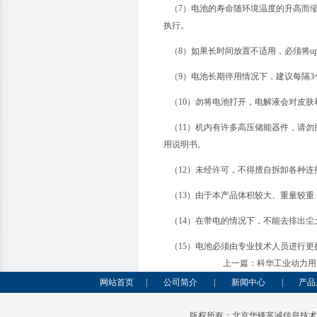
（7）电池的寿命随环境温度的升高而缩
执行。
（8）如果长时间放置不适用，必须将ups
（9）电池长期停用情况下，建议每隔3个
（10）勿将电池打开，电解液会对皮肤
（11）机内有许多高压储能器件，请勿
用说明书。
（12）未经许可，不得擅自拆卸各种连
（13）由于本产品体积较大、重量较重
（14）在带电的情况下，不能去排出尘
（15）电池必须由专业技术人员进行更
上一篇：
科华工业动力用
网站首页
|
公司简介
|
新闻中心
|
产品
版权所有：北京华锋富诚信息技