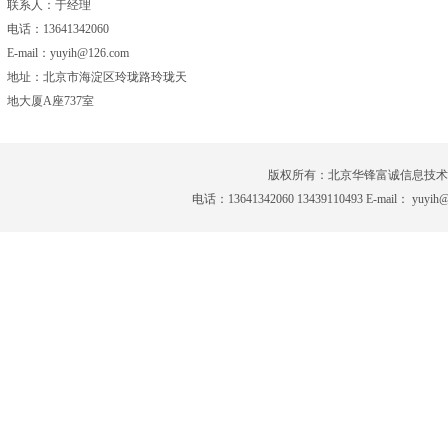
联系人：于经理
电话：13641342060
E-mail：yuyih@126.com
地址：北京市海淀区玲珑路玲珑天
地大厦A座737室
网站首页
|
公司简介
|
新闻中心
|
产品
版权所有：北京华锋富诚信息技
电话：13641342060 13439110493 E-mai