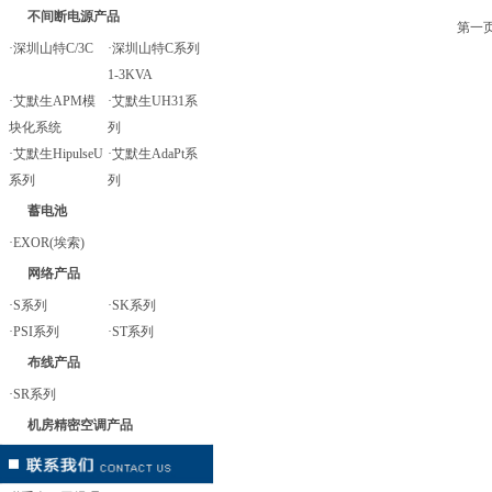
不间断电源产品
第一页
·深圳山特C/3C
·深圳山特C系列
1-3KVA
·艾默生APM模
·艾默生UH31系
块化系统
列
·艾默生HipulseU
·艾默生AdaPt系
系列
列
蓄电池
·EXOR(埃索)
网络产品
·S系列
·SK系列
·PSI系列
·ST系列
布线产品
·SR系列
机房精密空调产品