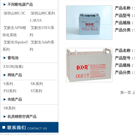
不间断电源产品
产品名称：
·深圳山特C/3C
·深圳山特C系列
产品型号：EX
1-3KVA
产品规格：
·艾默生APM模
·艾默生UH31系
产品分类：
块化系统
列
·艾默生HipulseU
·艾默生AdaPt系
系列
列
产品名称：
蓄电池
产品型号：EX
产品规格：
·EXOR(埃索)
产品分类：
网络产品
·S系列
·SK系列
·PSI系列
·ST系列
第一页 上
布线产品
·SR系列
机房精密空调产品