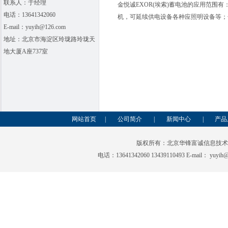
联系人：于经理
金悦诚
EXOR(
埃索
)
蓄电池的应用范围有
电话：13641342060
机，可延续供电设备各种应照明设备等；
E-mail：yuyih@126.com
地址：北京市海淀区玲珑路玲珑天
地大厦A座737室
网站首页
|
公司简介
|
新闻中心
|
产品
版权所有：北京华锋富诚信息技
电话：13641342060 13439110493 E-mai